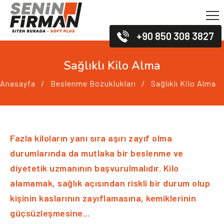
+90 850 308 3827
Sağlıklı Kilo Alma
Anasayfa
Beslenme Bozuklukları
Sağlıklı Kilo Alma
Fazla kiloların yanı sıra aşırı zayıf olma
durumlarında da mutlaka bir beslenme ve
diyetetik uzmanının başvurulmalıdır. Kilo
alamamak, sağlık açısından riskli bir durum olup
kişinin kaslarının zayıflamasına, kemiklerinin
güçsüzleşmesine...