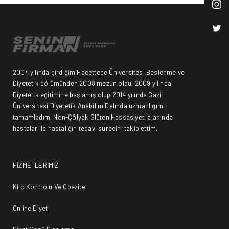
amaç;
dikkat
tarafından
bozulmuş
edilmelidir.
kişinin
yeme-
boy-
içme
kilo
davranışını
endeksine
değiştirerek
2004 yılında girdiğim Hacettepe Üniversitesi Beslenme ve
yemek
Diyetetik bölümünden 2008 mezun oldu. 2009 yılında
konusuna
Diyetetik eğitimine başlamış olup 2014 yılında Gazi
Üniversitesi Diyetetik Anabilim Dalında uzmanlığımı
farklı
tamamladım. Non-Çölyak Glüten Hassasiyeti alanında
bir
hastalar ile hastalığın tedavi sürecini takip ettim.
anlayış
getirmek
ve
HİZMETLERİMİZ
yeni
bir
Kilo Kontrolü Ve Obezite
yeme
Online Diyet
düzeni
kurmaktır.