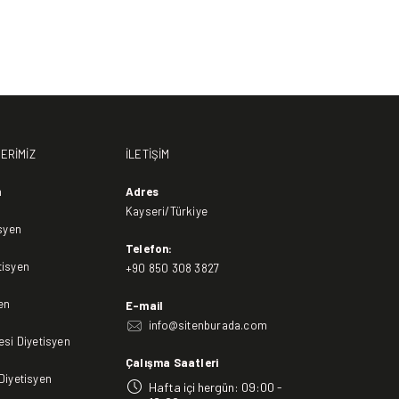
ERİMİZ
İLETİŞİM
n
Adres
Kayseri/Türkiye
isyen
Telefon:
tisyen
+90 850 308 3827
en
E-mail
info@sitenburada.com
esi Diyetisyen
Çalışma Saatleri
Diyetisyen
Hafta içi hergün: 09:00 -