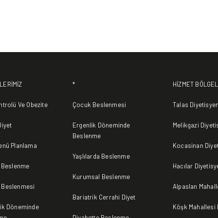
LERİMİZ
*
HİZMET BÖLGEL
ntrolü Ve Obezite
Çocuk Beslenmesi
Talas Diyetisye
Diyet
Ergenlik Döneminde
Melikgazi Diyet
Beslenme
Menü Planlama
Kocasinan Diye
Yaşlılarda Beslenme
ı Beslenme
Hacılar Diyetisy
Kurumsal Beslenme
 Beslenmesi
Alpaslan Mahall
Bariatrik Cerrahi Diyet
lik Döneminde
Köşk Mahallesi 
me
Diyabette Beslenme